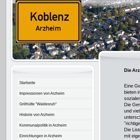
Die Ar
Startseite
Eine G
bieten 
Impressionen von Arzheim
sozial
Grillhütte "Waldesruh"
Die Gem
und viel
Historie von Arzheim
untersc
"richtig
Kommunalpolitik in Arzheim
Die Lis
mit eig
Einrichtungen in Arzheim