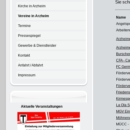
Sie schn
Kirche in Arzheim
Vereine in Arzheim
Name
Angelspo
Termine
Arbeiter
Pressespiegel
Arzheime
Gewerbe & Dienstleister
Arzheime
Burschen
Kontakt
CFA - Ca
Anfahrt / Abfahrt
FC Germa
Förderve
Impressum
Förderve
Förderve
Friedens
Kirmesge
La Ola S
Aktuelle Veranstaltungen
MGV Eint
Möhnenc
MÜCC - 