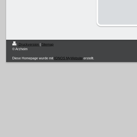
Druckversion
|
Sitemap
© Arzheim
Diese Homepage wurde mit
IONOS MyWebsite
erstellt.