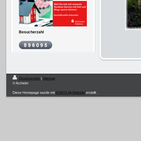
Besucherzahl
Druckversion
|
Sitemap
© Arzheim
Diese Homepage wurde mit
IONOS MyWebsite
erstellt.